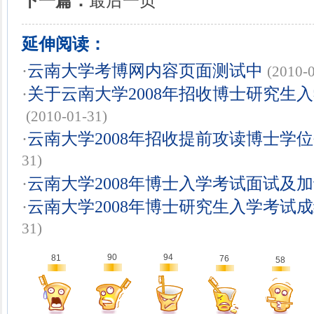
下一篇：
最后一页
延伸阅读：
·
云南大学考博网内容页面测试中
(2010-
·
关于云南大学2008年招收博士研究生
(2010-01-31)
·
云南大学2008年招收提前攻读博士学
31)
·
云南大学2008年博士入学考试面试及
·
云南大学2008年博士研究生入学考试
31)
90
94
81
76
58