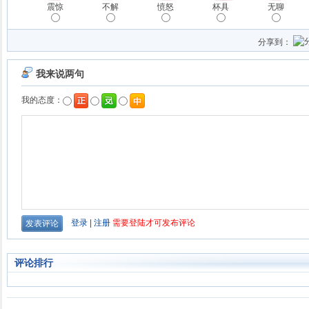
震惊
不解
愤怒
杯具
无聊
分享到：
评论排行