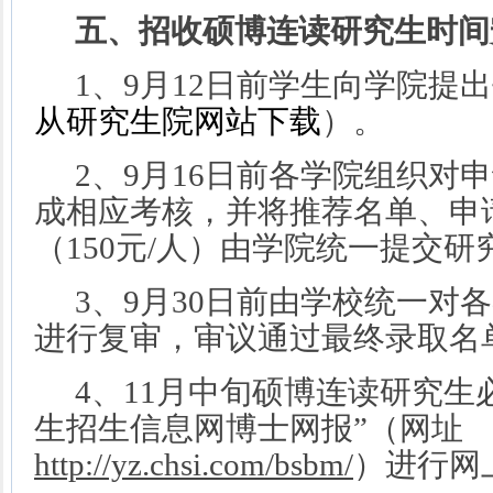
五、招收硕博连读研究生时间
1
、
9
月
12
日前学生向学院提出
从
研究生院
网站下载
）。
2
、
9
月
16
日前各学院组织对申
成相应考核，并将推荐名单、申
（
150
元
/
人）由学院统一提交研
3
、
9
月
30
日前由学校统一对各
进行复审，审议通过最终录取名
4
、
11
月中旬硕博连读研究生
生招生信息网博士网报”（网址
http://yz.chsi.com/bsbm/
）进行网