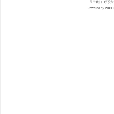
关于我们
|
联系方
Powered by
PHPC