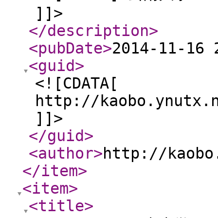
]]>
</description
>
<pubDate
>
2014-11-16 
<guid
>
<![CDATA[
http://kaobo.ynutx.
]]>
</guid
>
<author
>
http://kaobo
</item
>
<item
>
<title
>