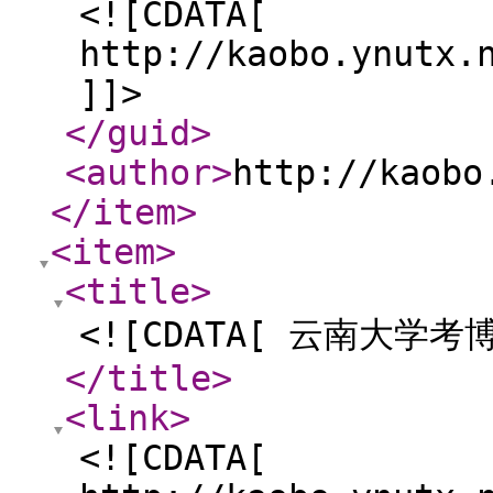
<![CDATA[
http://kaobo.ynutx.
]]>
</guid
>
<author
>
http://kaobo
</item
>
<item
>
<title
>
<![CDATA[ 云南大学考
</title
>
<link
>
<![CDATA[