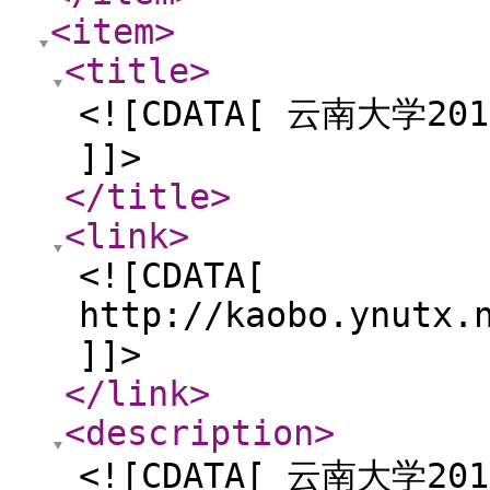
<item
>
<title
>
<![CDATA[ 云南大学
]]>
</title
>
<link
>
<![CDATA[
http://kaobo.ynutx.
]]>
</link
>
<description
>
<![CDATA[ 云南大学