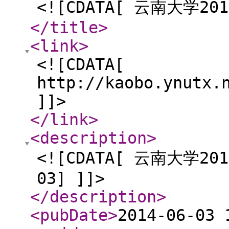
<![CDATA[ 云南大学
</title
>
<link
>
<![CDATA[
http://kaobo.ynutx.
]]>
</link
>
<description
>
<![CDATA[ 云南大学
03] ]]>
</description
>
<pubDate
>
2014-06-03 