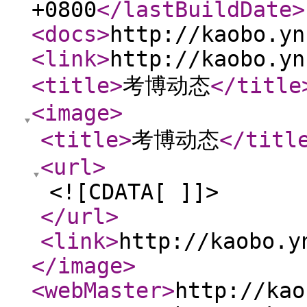
+0800
</lastBuildDate
>
<docs
>
http://kaobo.yn
<link
>
http://kaobo.yn
<title
>
考博动态
</title
<image
>
<title
>
考博动态
</titl
<url
>
<![CDATA[ ]]>
</url
>
<link
>
http://kaobo.y
</image
>
<webMaster
>
http://kao