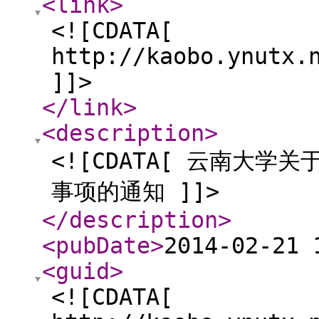
<link
>
<![CDATA[
http://kaobo.ynutx.
]]>
</link
>
<description
>
<![CDATA[ 云南大学
事项的通知 ]]>
</description
>
<pubDate
>
2014-02-21 
<guid
>
<![CDATA[