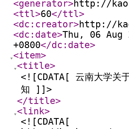
<generator
>
http://kao
<ttl
>
60
</ttl
>
<dc:creator
>
http://ka
<dc:date
>
Thu, 06 Aug 
+0800
</dc:date
>
<item
>
<title
>
<![CDATA[ 云南大学
知 ]]>
</title
>
<link
>
<![CDATA[