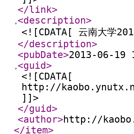
</link
>
<description
>
<![CDATA[ 云南大学
</description
>
<pubDate
>
2013-06-19 
<guid
>
<![CDATA[
http://kaobo.ynutx.
]]>
</guid
>
<author
>
http://kaobo
</item
>