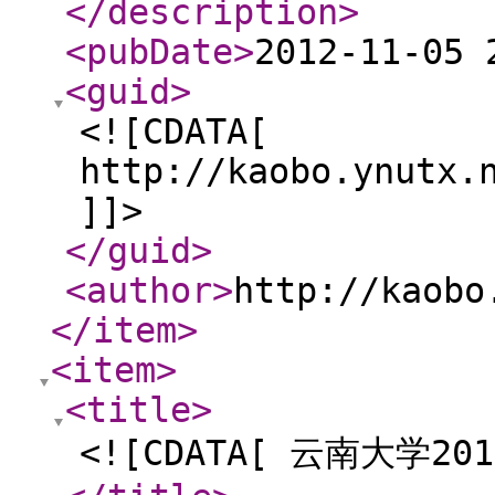
</description
>
<pubDate
>
2012-11-05 
<guid
>
<![CDATA[
http://kaobo.ynutx.
]]>
</guid
>
<author
>
http://kaobo
</item
>
<item
>
<title
>
<![CDATA[ 云南大学