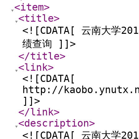
<item
>
<title
>
<![CDATA[ 云南大学
绩查询 ]]>
</title
>
<link
>
<![CDATA[
http://kaobo.ynutx.
]]>
</link
>
<description
>
<![CDATA[ 云南大学