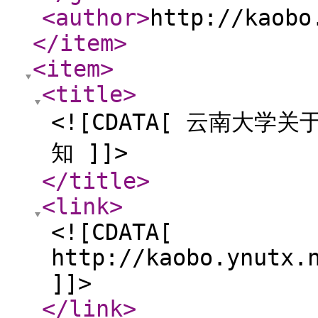
<author
>
http://kaobo
</item
>
<item
>
<title
>
<![CDATA[ 云南大学
知 ]]>
</title
>
<link
>
<![CDATA[
http://kaobo.ynutx.
]]>
</link
>