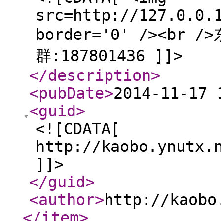
src=http://127.0.0.
border='0' /><b
群:187801436 ]]>
</description
>
<pubDate
>
2014-11-17 
<guid
>
<![CDATA[
http://kaobo.ynutx.
]]>
</guid
>
<author
>
http://kaobo
</item
>