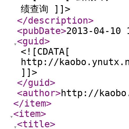
绩查询 ]]>
</description
>
<pubDate
>
2013-04-10 
<guid
>
<![CDATA[
http://kaobo.ynutx.
]]>
</guid
>
<author
>
http://kaobo
</item
>
<item
>
<title
>