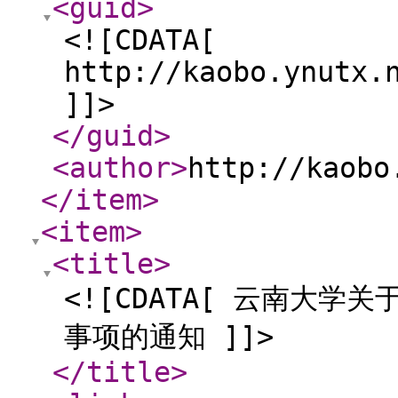
<guid
>
<![CDATA[
http://kaobo.ynutx.
]]>
</guid
>
<author
>
http://kaobo
</item
>
<item
>
<title
>
<![CDATA[ 云南大学
事项的通知 ]]>
</title
>