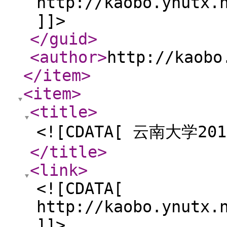
http://kaobo.ynutx.
]]>
</guid
>
<author
>
http://kaobo
</item
>
<item
>
<title
>
<![CDATA[ 云南大学
</title
>
<link
>
<![CDATA[
http://kaobo.ynutx.
]]>