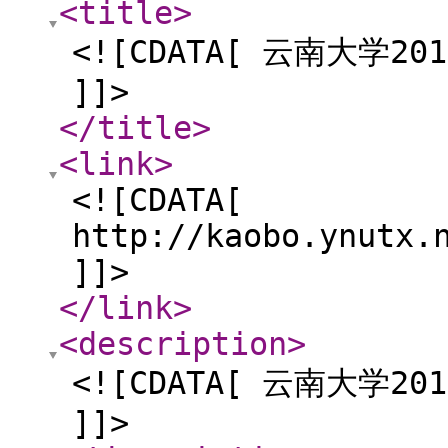
<title
>
<![CDATA[ 云南大学
]]>
</title
>
<link
>
<![CDATA[
http://kaobo.ynutx.
]]>
</link
>
<description
>
<![CDATA[ 云南大学
]]>