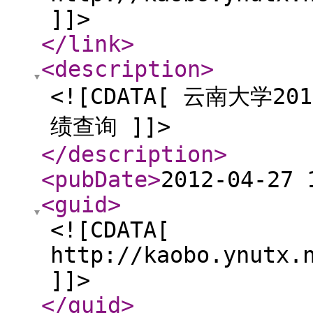
]]>
</link
>
<description
>
<![CDATA[ 云南大学
绩查询 ]]>
</description
>
<pubDate
>
2012-04-27 
<guid
>
<![CDATA[
http://kaobo.ynutx.
]]>
</guid
>