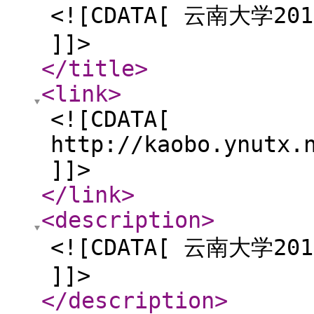
<![CDATA[ 云南大学
]]>
</title
>
<link
>
<![CDATA[
http://kaobo.ynutx.
]]>
</link
>
<description
>
<![CDATA[ 云南大学
]]>
</description
>