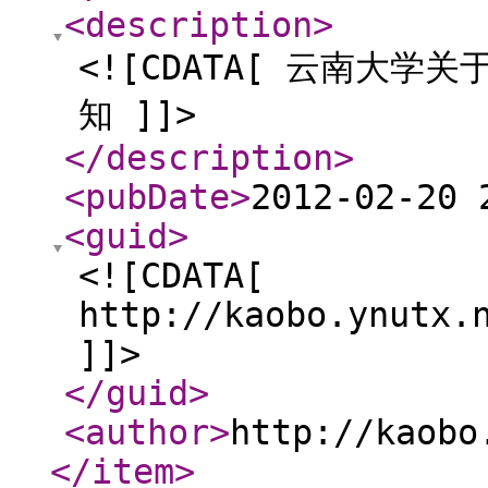
<description
>
<![CDATA[ 云南大学
知 ]]>
</description
>
<pubDate
>
2012-02-20 
<guid
>
<![CDATA[
http://kaobo.ynutx.
]]>
</guid
>
<author
>
http://kaobo
</item
>