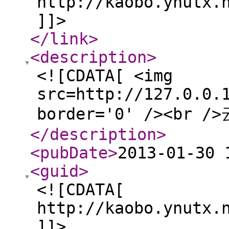
http://kaobo.ynutx.
]]>
</link
>
<description
>
<![CDATA[ <img
src=http://127.0.0.
border='0' /><br
</description
>
<pubDate
>
2013-01-30 
<guid
>
<![CDATA[
http://kaobo.ynutx.
]]>