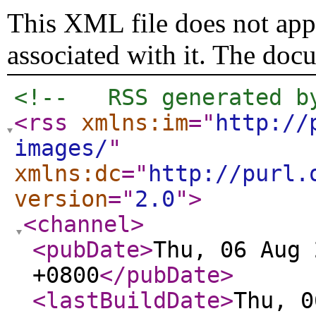
This XML file does not appe
associated with it. The doc
<!--   RSS generated b
<rss
xmlns:im
="
http://
images/
"
xmlns:dc
="
http://purl.
version
="
2.0
"
>
<channel
>
<pubDate
>
Thu, 06 Aug 
+0800
</pubDate
>
<lastBuildDate
>
Thu, 0