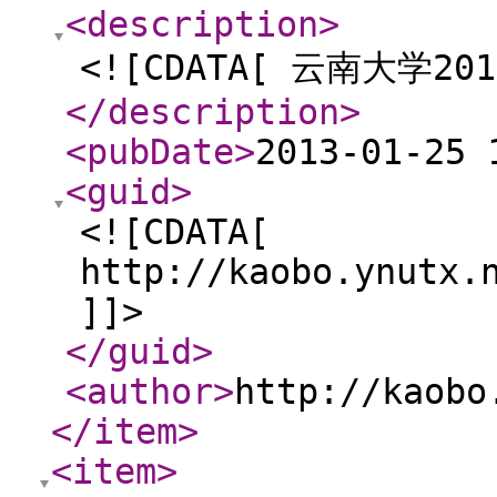
<description
>
<![CDATA[ 云南大学
</description
>
<pubDate
>
2013-01-25 
<guid
>
<![CDATA[
http://kaobo.ynutx.
]]>
</guid
>
<author
>
http://kaobo
</item
>
<item
>