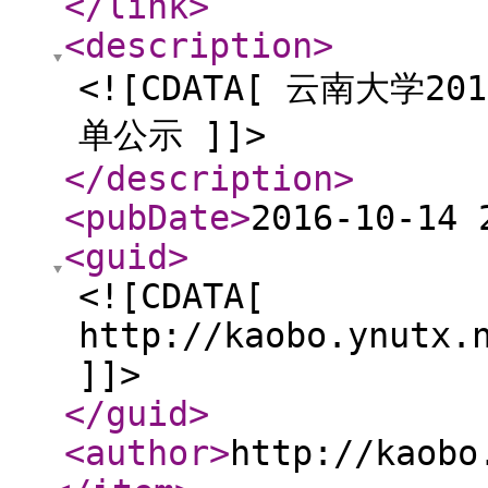
</link
>
<description
>
<![CDATA[ 云南大学
单公示 ]]>
</description
>
<pubDate
>
2016-10-14 
<guid
>
<![CDATA[
http://kaobo.ynutx.
]]>
</guid
>
<author
>
http://kaobo