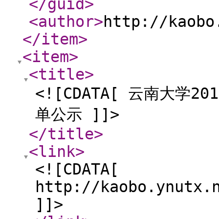
</guid
>
<author
>
http://kaobo
</item
>
<item
>
<title
>
<![CDATA[ 云南大学
单公示 ]]>
</title
>
<link
>
<![CDATA[
http://kaobo.ynutx.
]]>