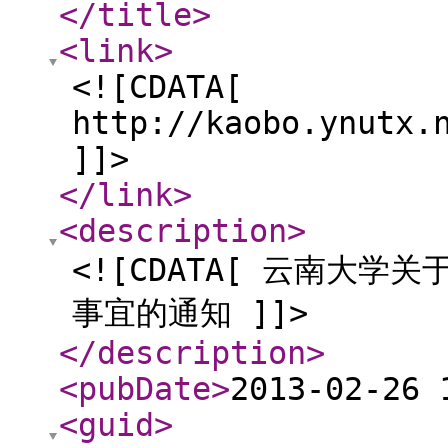
</title
>
<link
>
<![CDATA[
http://kaobo.ynutx.
]]>
</link
>
<description
>
<![CDATA[ 云南大学
事宜的通知 ]]>
</description
>
<pubDate
>
2013-02-26 
<guid
>