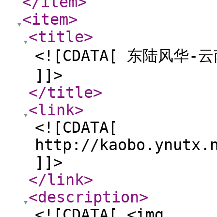
</item
>
<item
>
<title
>
<![CDATA[ 东陆风华-
]]>
</title
>
<link
>
<![CDATA[
http://kaobo.ynutx.
]]>
</link
>
<description
>
<![CDATA[ <img