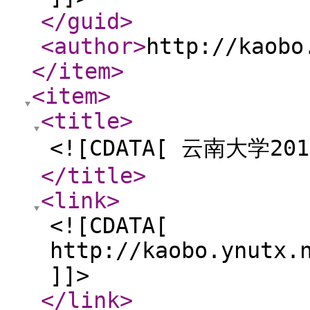
</guid
>
<author
>
http://kaobo
</item
>
<item
>
<title
>
<![CDATA[ 云南大学
</title
>
<link
>
<![CDATA[
http://kaobo.ynutx.
]]>
</link
>