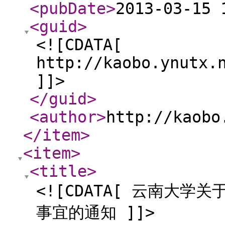
<pubDate
>
2013-03-15 
<guid
>
<![CDATA[
http://kaobo.ynutx.
]]>
</guid
>
<author
>
http://kaobo
</item
>
<item
>
<title
>
<![CDATA[ 云南大学
事宜的通知 ]]>