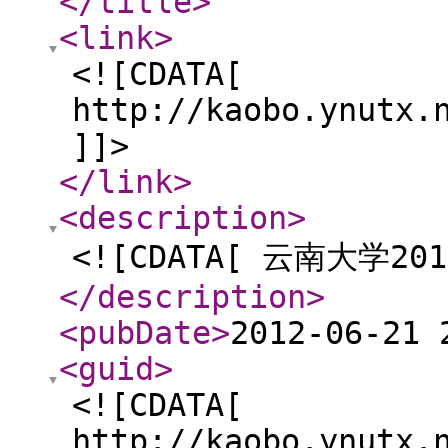
</title
>
<link
>
<![CDATA[
http://kaobo.ynutx.
]]>
</link
>
<description
>
<![CDATA[ 云南大学
</description
>
<pubDate
>
2012-06-21 
<guid
>
<![CDATA[
http://kaobo.ynutx.