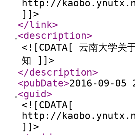
http://kaobo.ynutx.
]]>
</link
>
<description
>
<![CDATA[ 云南大学
知 ]]>
</description
>
<pubDate
>
2016-09-05 
<guid
>
<![CDATA[
http://kaobo.ynutx.
]]>