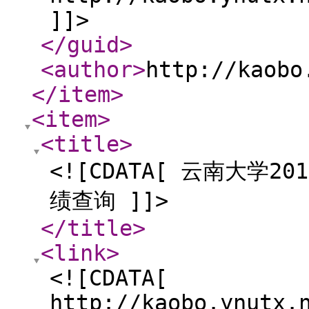
]]>
</guid
>
<author
>
http://kaobo
</item
>
<item
>
<title
>
<![CDATA[ 云南大学
绩查询 ]]>
</title
>
<link
>
<![CDATA[
http://kaobo.ynutx.