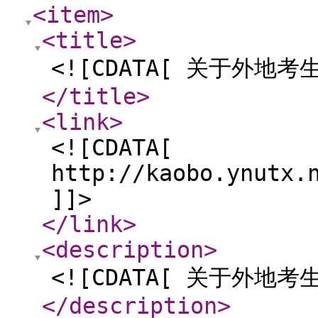
<item
>
<title
>
<![CDATA[ 关于外地
</title
>
<link
>
<![CDATA[
http://kaobo.ynutx.
]]>
</link
>
<description
>
<![CDATA[ 关于外地
</description
>